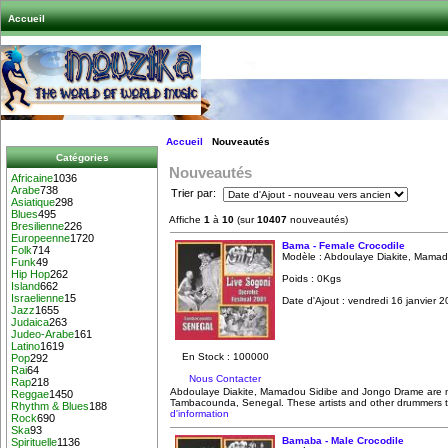
Accueil
Accueil
Nouveautés
Catégories
Nouveautés
Africaine
1036
Arabe
738
Trier par:
Asiatique
298
Blues
495
Affiche
1
à
10
(sur
10407
nouveautés)
Bresilienne
226
Europeenne
1720
Bama - Female Crocodile
Folk
714
Modèle : Abdoulaye Diakite, Mamad
Funk
49
Hip Hop
262
Poids : 0Kgs
Island
662
Israelienne
15
Date d'Ajout : vendredi 16 janvier 
Jazz
1655
Judaica
263
Judeo-Arabe
161
Latino
1619
En Stock : 100000
Pop
292
Rai
64
Nous Contacter
Rap
218
Abdoulaye Diakite, Mamadou Sidibe and Jongo Drame are 
Reggae
1450
Tambacounda, Senegal. These artists and other drummers to
Rhythm & Blues
188
d'information
Rock
690
Ska
93
Bamaba - Male Crocodile
Spirituelle
1136