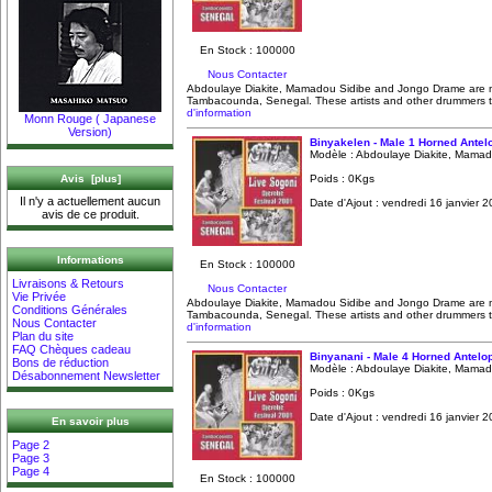
En Stock : 100000
Nous Contacter
Abdoulaye Diakite, Mamadou Sidibe and Jongo Drame are 
Tambacounda, Senegal. These artists and other drummers to
d'information
Monn Rouge ( Japanese
Version)
Binyakelen - Male 1 Horned Antel
Modèle : Abdoulaye Diakite, Mamad
Poids : 0Kgs
Avis [plus]
Il n'y a actuellement aucun
Date d'Ajout : vendredi 16 janvier 
avis de ce produit.
Informations
En Stock : 100000
Livraisons & Retours
Nous Contacter
Vie Privée
Abdoulaye Diakite, Mamadou Sidibe and Jongo Drame are 
Conditions Générales
Tambacounda, Senegal. These artists and other drummers to
Nous Contacter
d'information
Plan du site
FAQ Chèques cadeau
Binyanani - Male 4 Horned Antelo
Bons de réduction
Modèle : Abdoulaye Diakite, Mamad
Désabonnement Newsletter
Poids : 0Kgs
Date d'Ajout : vendredi 16 janvier 
En savoir plus
Page 2
Page 3
Page 4
En Stock : 100000