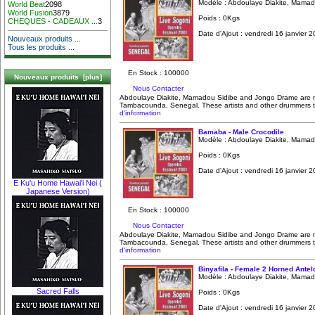
Modèle : Abdoulaye Diakite, Mamad
World Beat
2098
World Fusion
3879
Poids : 0Kgs
CHEQUES - CADEAUX ...
3
Date d'Ajout : vendredi 16 janvier 
Nouveaux produits ...
Tous les produits ...
En Stock : 100000
Nouveaux produits [plus]
Nous Contacter
Abdoulaye Diakite, Mamadou Sidibe and Jongo Drame are 
Tambacounda, Senegal. These artists and other drummers to
d'information
Bamaba - Male Crocodile
Modèle : Abdoulaye Diakite, Mamad
Poids : 0Kgs
Date d'Ajout : vendredi 16 janvier 
E Ku'u Home Hawai'i Nei (
Japanese Version)
En Stock : 100000
Nous Contacter
Abdoulaye Diakite, Mamadou Sidibe and Jongo Drame are 
Tambacounda, Senegal. These artists and other drummers to
d'information
Binyafila - Female 2 Horned Antel
Modèle : Abdoulaye Diakite, Mamad
Sacred Falls
Poids : 0Kgs
Date d'Ajout : vendredi 16 janvier 