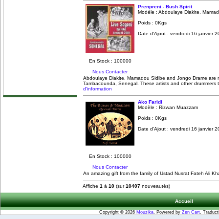
Prenpreni - Bush Spirit
Modèle : Abdoulaye Diakite, Mamad
Poids : 0Kgs
Date d'Ajout : vendredi 16 janvier 
En Stock : 100000
Nous Contacter
Abdoulaye Diakite, Mamadou Sidibe and Jongo Drame are 
Tambacounda, Senegal. These artists and other drummers to
d'information
Ako Faridi
Modèle : Rizwan Muazzam
Poids : 0Kgs
Date d'Ajout : vendredi 16 janvier 
En Stock : 100000
Nous Contacter
An amazing gift from the family of Ustad Nusrat Fateh Ali Kh
Affiche
1
à
10
(sur
10407
nouveautés)
Accueil
Copyright © 2026
Mouzika
. Powered by
Zen Cart
. Traduct