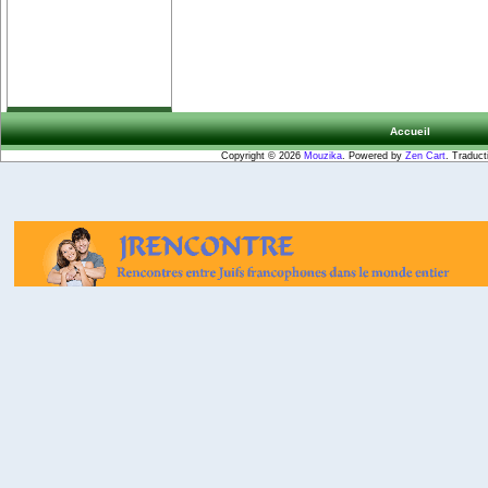
Accueil
Copyright © 2026
Mouzika
. Powered by
Zen Cart
. Traduct