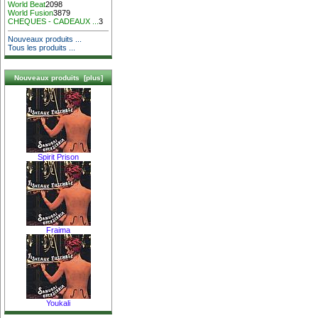
World Beat
2098
World Fusion
3879
CHEQUES - CADEAUX ...
3
Nouveaux produits ...
Tous les produits ...
Nouveaux produits [plus]
Spirit Prison
Fraima
Youkali