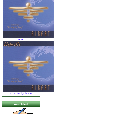
Sahara
Oriental Typhoon
Avis [plus]