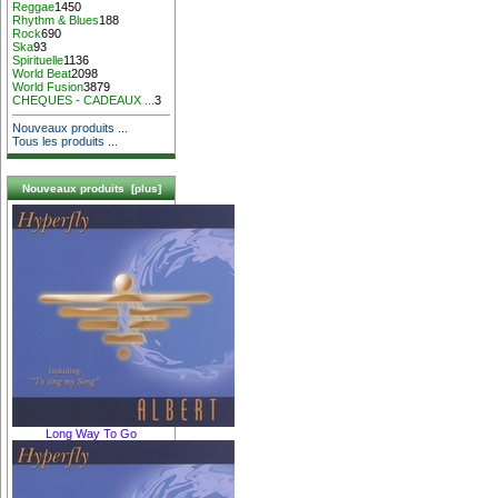
Reggae
1450
Rhythm & Blues
188
Rock
690
Ska
93
Spirituelle
1136
World Beat
2098
World Fusion
3879
CHEQUES - CADEAUX ...
3
Nouveaux produits ...
Tous les produits ...
Nouveaux produits [plus]
Long Way To Go