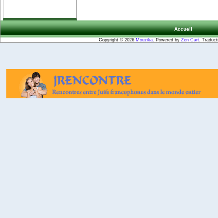
Accueil
Copyright © 2026
Mouzika
. Powered by
Zen Cart
. Traduct