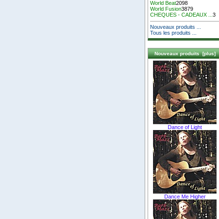
World Beat
2098
World Fusion
3879
CHEQUES - CADEAUX ...
3
Nouveaux produits ...
Tous les produits ...
Nouveaux produits [plus]
Dance of Light
Dance Me Higher