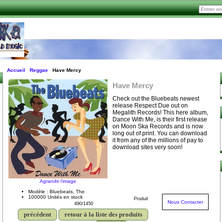
Accueil
Reggae
Have Mercy
Have Mercy
Check out the Bluebeats newest
release Respect Due out on
Megalith Records! This here album,
Dance With Me, is their first release
on Moon Ska Records and is now
long out of print. You can download
it from any of the millions of pay to
download sites very soon!
Agrandir l’image
Modèle : Bluebeats, The
100000 Unités en stock
Produit
Nous Contacter
490/1450
précédent
retour à la liste des produits