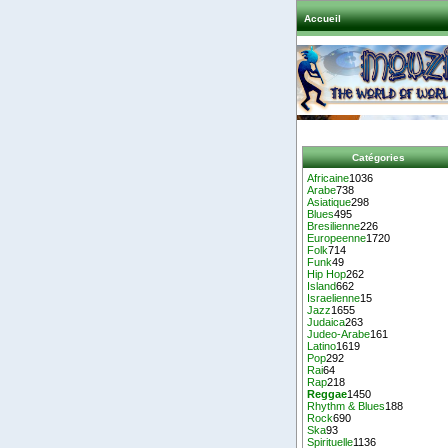
Accueil
Catégories
Africaine
1036
Arabe
738
Asiatique
298
Blues
495
Bresilienne
226
Europeenne
1720
Folk
714
Funk
49
Hip Hop
262
Island
662
Israelienne
15
Jazz
1655
Judaica
263
Judeo-Arabe
161
Latino
1619
Pop
292
Rai
64
Rap
218
Reggae
1450
Rhythm & Blues
188
Rock
690
Ska
93
Spirituelle
1136