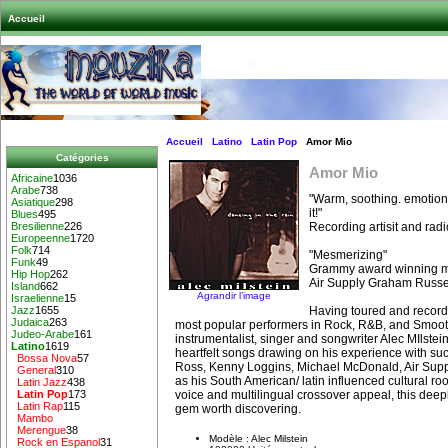
Accueil
Accueil
Latino
Latin Pop
Amor Mio
Catégories
Amor Mio
Africaine
1036
Arabe
738
"Warm, soothing. emotiona
Asiatique
298
it!"
Blues
495
Recording artisit and rad
Bresilienne
226
Europeenne
1720
Folk
714
"Mesmerizing"
Funk
49
Grammy award winning mu
Hip Hop
262
Air Supply Graham Russe
Island
662
Agrandir l’image
Israelienne
15
Having toured and record
Jazz
1655
Judaica
263
most popular performers in Rock, R&B, and Smooth
Judeo-Arabe
161
instrumentalist, singer and songwriter Alec MIlstein
Latino
1619
heartfelt songs drawing on his experience with suc
Bossa Nova
57
Ross, Kenny Loggins, Michael McDonald, Air Supp
General
310
as his South American/ latin influenced cultural roo
Latin Jazz
438
voice and multilingual crossover appeal, this deep
Latin Pop
173
Latin Rap
115
gem worth discovering.
Mambo
Merengue
38
Modèle : Alec Milstein
Rock en Espanol
31