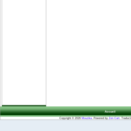
Accueil
Copyright © 2026
Mouzika
. Powered by
Zen Cart
. Traduct