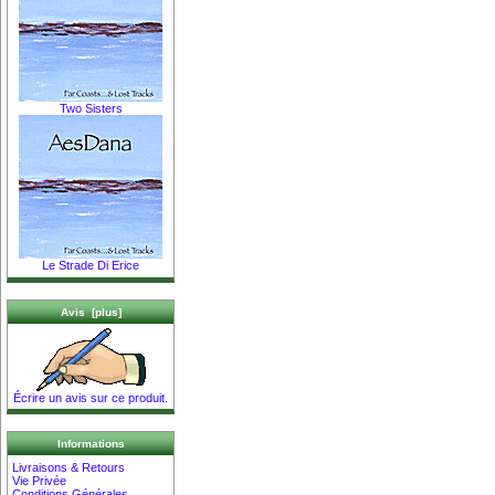
Two Sisters
Le Strade Di Erice
Avis [plus]
Écrire un avis sur ce produit.
Informations
Livraisons & Retours
Vie Privée
Conditions Générales