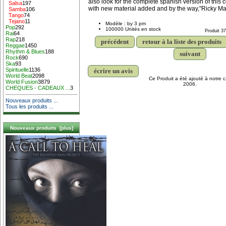
also look for the complete spanish version of this 
Salsa
197
with new material added and by the way,"Ricky Ma
Samba
106
Tango
74
Tejano
11
Modèle : by 3 pm
Pop
292
100000 Unités en stock
Produit 3
Rai
64
Rap
218
précédent
retour à la liste des produits
Reggae
1450
Rhythm & Blues
188
suivant
Rock
690
Ska
93
Spirituelle
1136
écrire un avis
World Beat
2098
Ce Produit a été ajouté à notre c
World Fusion
3879
2006.
CHEQUES - CADEAUX ...
3
Nouveaux produits ...
Tous les produits ...
Nouveaux produits [plus]