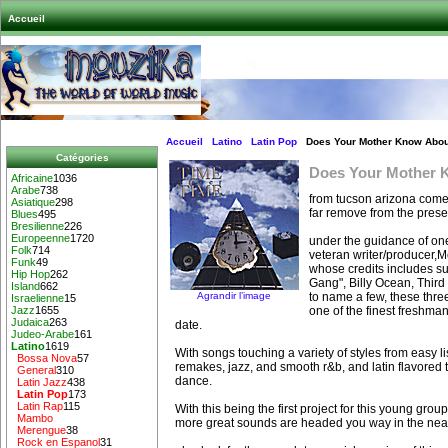
Accueil
Accueil
Latino
Latin Pop
Does Your Mother Know Abou
Catégories
Does Your Mother 
Africaine
1036
Arabe
738
from tucson arizona come
Asiatique
298
far remove from the pres
Blues
495
Bresilienne
226
Europeenne
1720
under the guidance of one
Folk
714
veteran writer/produce
Funk
49
whose credits includes su
Hip Hop
262
Gang", Billy Ocean, Third 
Island
662
Agrandir l’image
to name a few, these three
Israelienne
15
one of the finest freshma
Jazz
1655
Judaica
263
date.
Judeo-Arabe
161
Latino
1619
With songs touching a variety of styles from easy li
Bossa Nova
57
remakes, jazz, and smooth r&b, and latin flavored
General
310
dance.
Latin Jazz
438
Latin Pop
173
Latin Rap
115
With this being the first project for this young gro
Mambo
more great sounds are headed you way in the near
Merengue
38
Rock en Espanol
31