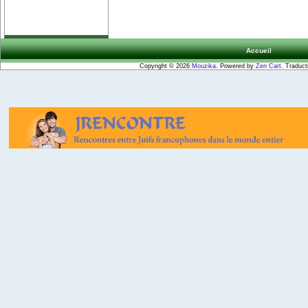
Accueil
Copyright © 2026
Mouzika
. Powered by
Zen Cart
. Traduct