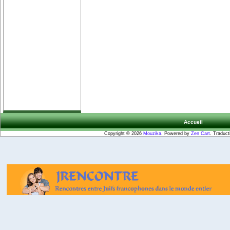
Accueil
Copyright © 2026
Mouzika
. Powered by
Zen Cart
. Traduct