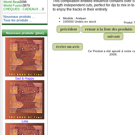
This compilation entitled Influence contains over 5
World Beat
2098
length independent cuts, perfect for djs to mix in t
World Fusion
3879
to enjoy the tracks in their entirety.
CHEQUES - CADEAUX ...
3
Nouveaux produits ...
Modèle : Arslaan
Tous les produits ...
100000 Unités en stock
Produit 
précédent
retour à la liste des produits
Nouveaux produits [plus]
suivant
écrire un avis
Ce Produit a été ajouté à notre c
2006.
Sad & Happy
Leta