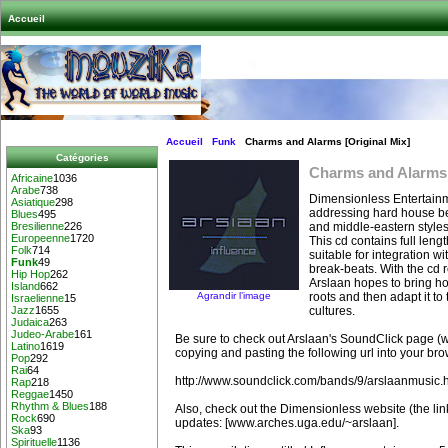
Accueil
Accueil
Funk
Charms and Alarms [Original Mix]
Catégories
Charms and Alarms 
Africaine
1036
Arabe
738
Dimensionless Entertainm
Asiatique
298
addressing hard house be
Blues
495
and middle-eastern styles
Bresilienne
226
Europeenne
1720
This cd contains full leng
Folk
714
suitable for integration w
Funk
49
break-beats. With the cd 
Hip Hop
262
Arslaan hopes to bring ho
Island
662
Agrandir l’image
roots and then adapt it to
Israelienne
15
cultures.
Jazz
1655
Judaica
263
Judeo-Arabe
161
Be sure to check out Arslaan's SoundClick page (wi
Latino
1619
copying and pasting the following url into your bro
Pop
292
Rai
64
http://www.soundclick.com/bands/9/arslaanmusic.
Rap
218
Reggae
1450
Rhythm & Blues
188
Also, check out the Dimensionless website (the link
Rock
690
updates: [www.arches.uga.edu/~arslaan].
Ska
93
Spirituelle
1136