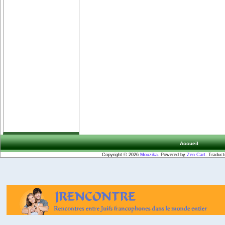
Accueil
Copyright © 2026
Mouzika
. Powered by
Zen Cart
. Traduct