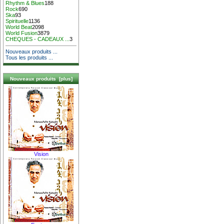
Rhythm & Blues
188
Rock
690
Ska
93
Spirituelle
1136
World Beat
2098
World Fusion
3879
CHEQUES - CADEAUX ...
3
Nouveaux produits ...
Tous les produits ...
Nouveaux produits [plus]
Vision