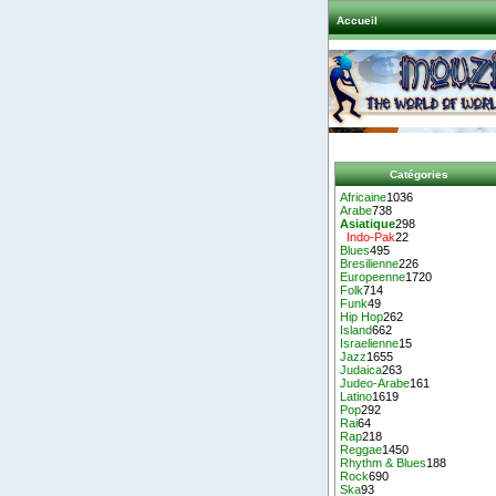
Accueil
Catégories
Africaine
1036
Arabe
738
Asiatique
298
Indo-Pak
22
Blues
495
Bresilienne
226
Europeenne
1720
Folk
714
Funk
49
Hip Hop
262
Island
662
Israelienne
15
Jazz
1655
Judaica
263
Judeo-Arabe
161
Latino
1619
Pop
292
Rai
64
Rap
218
Reggae
1450
Rhythm & Blues
188
Rock
690
Ska
93