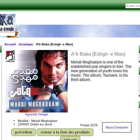
Accueil
Asiatique
A'b Baba (Eshgh -e Man)
A'b Baba (Eshgh -e Man)
Mehdi Moghadam is one of the
established pop singers in Iran. The
new generation of youth loves his
music. The album, Tsunami, is his
third album.
Agrandir l’image
Modèle : Mehdi Moghadam
100000 Unités en stock
Produit 3/276
Nous Contacter
précédent
retour à la liste des produits
suivant