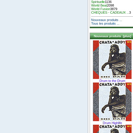
Spirituelle
1136
World Beat
2098
World Fusion
3879
CHEQUES - CADEAUX ...
3
Nouveaux produits ...
Tous les produits ...
Nouveaux produits [plus]
Drum to the Drum
Drum Highlife