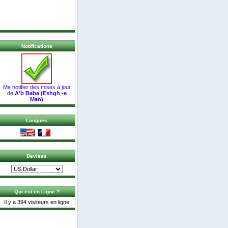
Notifications
Me notifier des mises à jour
de
A'b Baba (Eshgh -e
Man)
Langues
Devises
Qui est en Ligne ?
Il y a 394 visiteurs en ligne