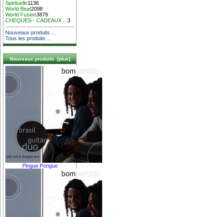
Spirituelle
1136
World Beat
2098
World Fusion
3879
CHEQUES - CADEAUX ...
3
Nouveaux produits ...
Tous les produits ...
Nouveaux produits [plus]
Pingue Pongue