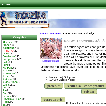
Accueil
Accueil
Asiatique
Koi Wa YasashikuÃ£â‚¬â‚¬
Catégories
Koi Wa YasashikuÃ£â‚¬â‚
Africaine
1036
Arabe
738
His music styles are changed d
Asiatique
298
In some songs, he plays the musi
Indo-Pak
22
70S The Beatles, and in other, h
Blues
495
Bresilienne
226
even Olivia Newton or Elton John
Europeenne
1720
music in his studio alone. His mo
Agrandir l’image
Folk
714
create the music is melodies. Th
Funk
49
Japanese musicians have never able to created su
Hip Hop
262
listener's heart internationally.
Island
662
Israelienne
15
Jazz
1655
Modèle : Yuji Shioyama
Judaica
263
100000 Unités en stock
Produit 11
Judeo-Arabe
161
Latino
1619
précédent
retour à la liste des produits
Pop
292
Rai
64
suivant
Rap
218
Reggae
1450
Rhythm & Blues
188
écrire un avis
Rock
690
Ce Produit a été ajouté à notre cata
Ska
93