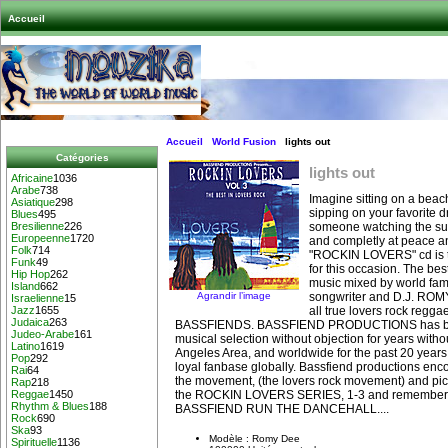
Accueil
Accueil
World Fusion
lights out
Catégories
lights out
Africaine
1036
Arabe
738
Imagine sitting on a beac
Asiatique
298
sipping on your favorite dr
Blues
495
someone watching the suns
Bresilienne
226
Europeenne
1720
and completly at peace and
Folk
714
"ROCKIN LOVERS" cd is t
Funk
49
for this occasion. The bes
Hip Hop
262
music mixed by world fam
Island
662
Agrandir l’image
songwriter and D.J. ROM
Israelienne
15
all true lovers rock reggae
Jazz
1655
Judaica
263
BASSFIENDS. BASSFIEND PRODUCTIONS has be
Judeo-Arabe
161
musical selection without objection for years withou
Latino
1619
Angeles Area, and worldwide for the past 20 years,
Pop
292
loyal fanbase globally. Bassfiend productions enc
Rai
64
the movement, (the lovers rock movement) and pic
Rap
218
the ROCKIN LOVERS SERIES, 1-3 and remember.
Reggae
1450
Rhythm & Blues
188
BASSFIEND RUN THE DANCEHALL....
Rock
690
Ska
93
Modèle : Romy Dee
Spirituelle
1136