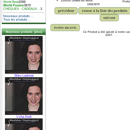
100000 Unités en stock
Produi
World Beat
2098
1908/3879
World Fusion
3879
CHEQUES - CADEAUX ...
3
précédent
retour à la liste des produits
Nouveaux produits ...
suivant
Tous les produits ...
écrire un avis
Ce Produit a été ajouté à notre ca
Nouveaux produits [plus]
2007.
Shiru Ladonai
L'cha Dodi