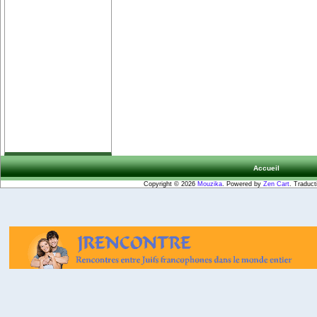
Accueil
Copyright © 2026
Mouzika
. Powered by
Zen Cart
. Traduct