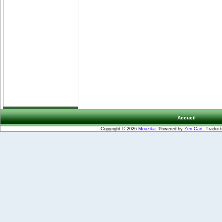
Accueil
Copyright © 2026
Mouzika
. Powered by
Zen Cart
. Traduct