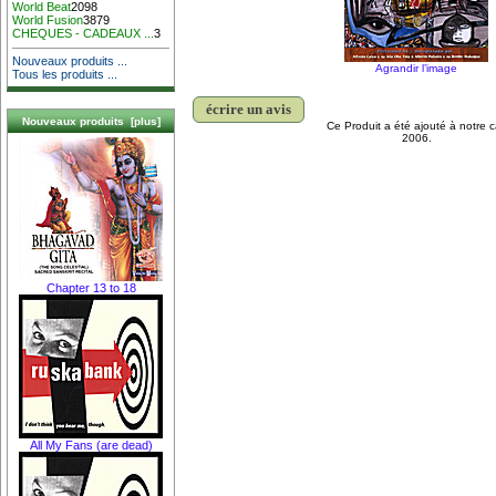
World Beat
2098
World Fusion
3879
CHEQUES - CADEAUX ...
3
Nouveaux produits ...
Agrandir l’image
Tous les produits ...
écrire un avis
Nouveaux produits [plus]
Ce Produit a été ajouté à notre c
2006.
Chapter 13 to 18
All My Fans (are dead)