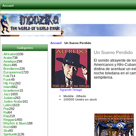
Accueil
Accueil
Un Sueno Perdido
Catégories
Un Sueno Perdido
Africaine
1036
Arabe
738
El sonido atrayente de lo
Asiatique
298
Americanos y Afro-Cubano
Blues
495
distina de acentuar un ex
Bresilienne
226
Europeenne
1720
noche toledana en el ca
Folk
714
sempiterna.
Funk
49
Hip Hop
262
Island
662
Agrandir l’image
Israelienne
15
Jazz
1655
Modèle : Alfredo
Judaica
263
100000 Unités en stock
Judeo-Arabe
161
Latino
1619
Pop
292
Rai
64
Rap
218
Reggae
1450
Rhythm & Blues
188
Rock
690
Ska
93
Spirituelle
1136