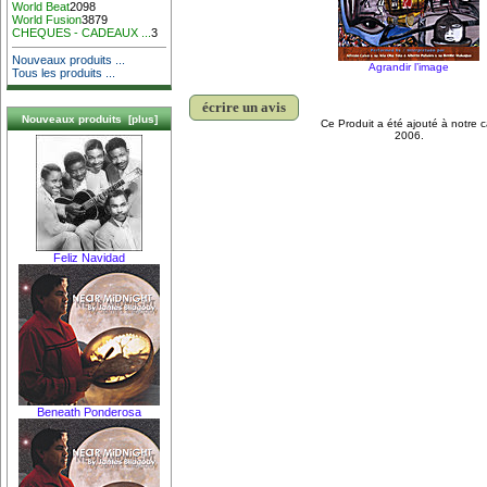
World Beat
2098
World Fusion
3879
CHEQUES - CADEAUX ...
3
Nouveaux produits ...
Agrandir l’image
Tous les produits ...
écrire un avis
Nouveaux produits [plus]
Ce Produit a été ajouté à notre c
2006.
Feliz Navidad
Beneath Ponderosa