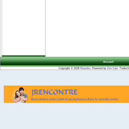
Accueil
Copyright © 2026
Mouzika
. Powered by
Zen Cart
. Traduct