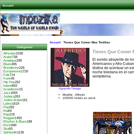
Accueil
Accueil
Tienes Que Comer Mas Tortillas
Catégories
Tienes Que Comer M
Africaine
1036
Arabe
738
El sonido atrayente de lo
Asiatique
298
Americanos y Afro-Cubano
Blues
495
distina de acentuar un ex
Bresilienne
226
Europeenne
1720
noche toledana en el ca
Folk
714
sempiterna.
Funk
49
Hip Hop
262
Island
662
Agrandir l’image
Israelienne
15
Jazz
1655
Modèle : Alfredo
Judaica
263
100000 Unités en stock
Judeo-Arabe
161
Latino
1619
Pop
292
Rai
64
Rap
218
Reggae
1450
Rhythm & Blues
188
Rock
690
Ska
93
Spirituelle
1136