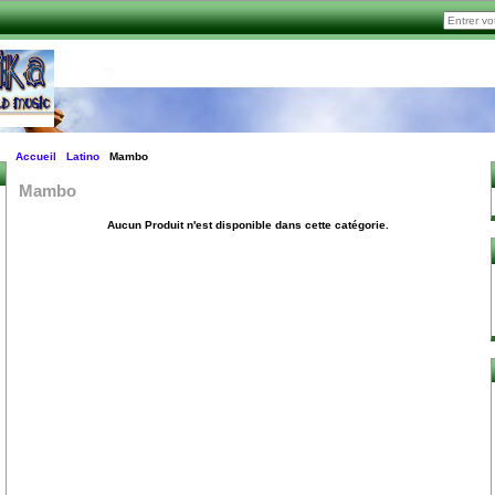
Accueil
Latino
Mambo
Mambo
Aucun Produit n'est disponible dans cette catégorie.