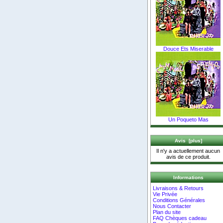
Douce Ets Miserable
Un Poqueto Mas
Avis [plus]
Il n'y a actuellement aucun
avis de ce produit.
Informations
Livraisons & Retours
Vie Privée
Conditions Générales
Nous Contacter
Plan du site
FAQ Chèques cadeau