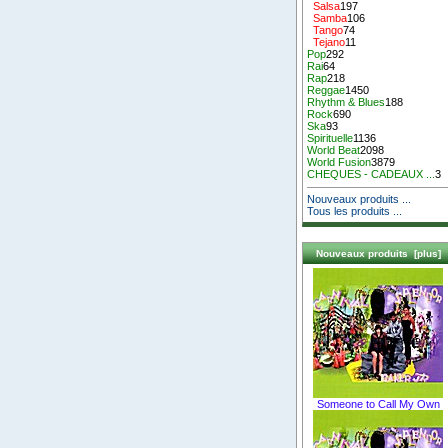
Salsa
197
Samba
106
Tango
74
Tejano
11
Pop
292
Rai
64
Rap
218
Reggae
1450
Rhythm & Blues
188
Rock
690
Ska
93
Spirituelle
1136
World Beat
2098
World Fusion
3879
CHEQUES - CADEAUX ...
3
Nouveaux produits ...
Tous les produits ...
Nouveaux produits [plus]
Someone to Call My Own