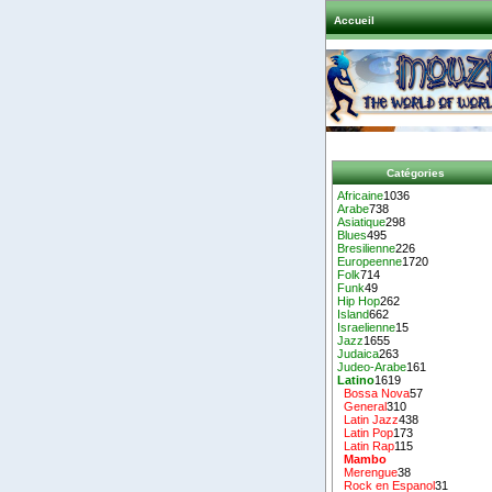
Accueil
Catégories
Africaine
1036
Arabe
738
Asiatique
298
Blues
495
Bresilienne
226
Europeenne
1720
Folk
714
Funk
49
Hip Hop
262
Island
662
Israelienne
15
Jazz
1655
Judaica
263
Judeo-Arabe
161
Latino
1619
Bossa Nova
57
General
310
Latin Jazz
438
Latin Pop
173
Latin Rap
115
Mambo
Merengue
38
Rock en Espanol
31