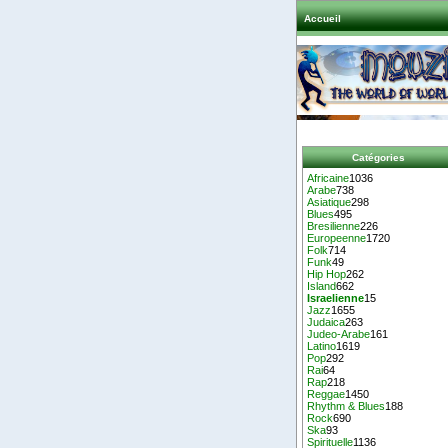
Accueil
Catégories
Africaine
1036
Arabe
738
Asiatique
298
Blues
495
Bresilienne
226
Europeenne
1720
Folk
714
Funk
49
Hip Hop
262
Island
662
Israelienne
15
Jazz
1655
Judaica
263
Judeo-Arabe
161
Latino
1619
Pop
292
Rai
64
Rap
218
Reggae
1450
Rhythm & Blues
188
Rock
690
Ska
93
Spirituelle
1136