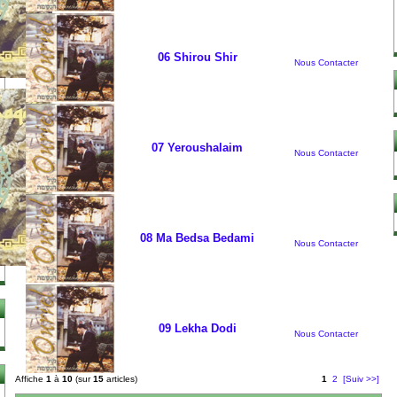
06 Shirou Shir
Nous Contacter
07 Yeroushalaim
Nous Contacter
08 Ma Bedsa Bedami
Nous Contacter
09 Lekha Dodi
Nous Contacter
Affiche
1
à
10
(sur
15
articles)
1
2
[Suiv >>]