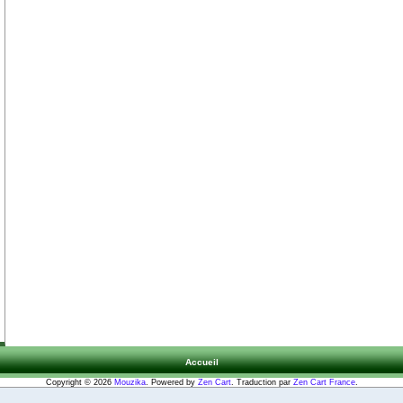
Accueil
Copyright © 2026
Mouzika
. Powered by
Zen Cart
. Traduction par
Zen Cart France
.