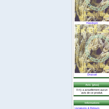
Hasdouni
Drazual
Avis [plus]
Il n'y a actuellement aucun
avis de ce produit.
Informations
Livraisons & Retours