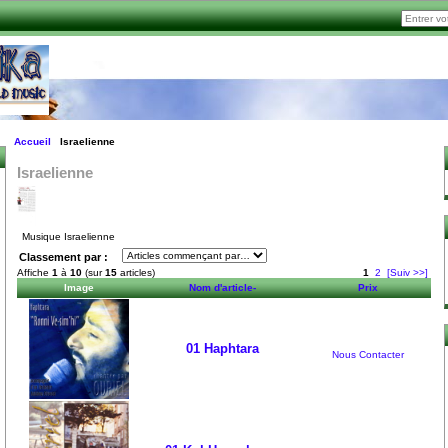
Accueil
Israelienne
Israelienne
Musique Israelienne
Classement par :
Affiche
1
à
10
(sur
15
articles)
1
2
[Suiv >>]
Image
Nom d'article-
Prix
01 Haphtara
Nous Contacter