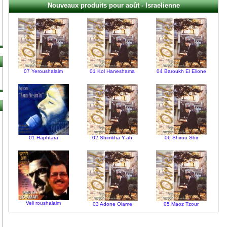
Nouveaux produits pour août - Israelienne
07 Yeroushalaim
01 Kol Haneshama
04 Baroukh El Elione
01 Haphtara
02 Shimkha Y-ah
06 Shirou Shir
Veli roushalaim
03 Adone Olame
05 Maoz Tzour