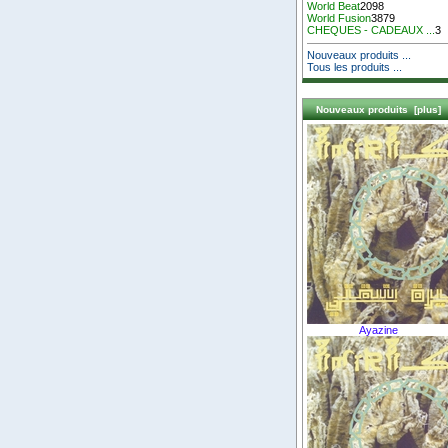
World Beat
2098
World Fusion
3879
CHEQUES - CADEAUX ...
3
Nouveaux produits ...
Tous les produits ...
Nouveaux produits [plus]
Ayazine