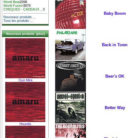
World Beat
2098
World Fusion
3879
CHEQUES - CADEAUX ...
3
Baby Boom
Nouveaux produits ...
Tous les produits ...
Nouveaux produits [plus]
Back in Town
Beer's OK
Oye Mira
Better Way
Hounds