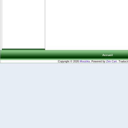
Accueil
Copyright © 2026
Mouzika
. Powered by
Zen Cart
. Traduct