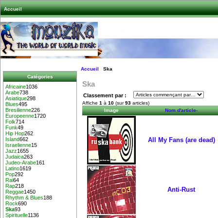
Accueil
Accueil
Ska
Catégories
Ska
Africaine
1036
Arabe
738
Classement par :
Asiatique
298
Affiche
1
à
10
(sur
93
articles)
Blues
495
Bresilienne
226
Image
Nom d'article-
Europeenne
1720
Folk
714
Funk
49
Hip Hop
262
All My Fans (are dead)
Island
662
Israelienne
15
Jazz
1655
Judaica
263
Judeo-Arabe
161
Latino
1619
Pop
292
Rai
64
Rap
218
Anti-Rust
Reggae
1450
Rhythm & Blues
188
Rock
690
Ska
93
Spirituelle
1136