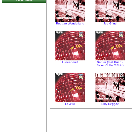
Reggae Wonderland
Joe Grind
Greenberet
Saturn (feat Duan -
SevenCollar T-Shirt)
Level 8
Dirty Reggae