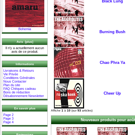
Black Lung
Bohemia
Burning Bush
Avis [plus]
Il n'y a actuellement aucun
avis de ce produit.
Chao Phra Ya
Informations
Livraisons & Retours
Vie Privée
Conditions Générales
Nous Contacter
Plan du site
FAQ Chèques cadeau
Bons de réduction
Cheer Up
Désabonnement Newsletter
En savoir plus
Affiche
1
à
10
(sur
93
articles)
Page 2
Page 3
Nouveaux produits pour août
Page 4
Partenaires