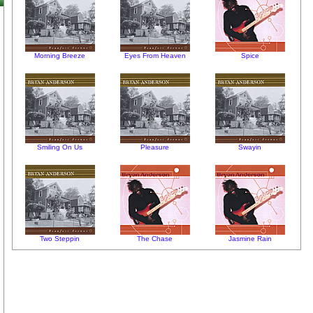
Morning Breeze
Eyes From Heaven
Spice
Smiling On Us
Pleasure
Swayin
Two Steppin
The Chase
Jasmine Rain