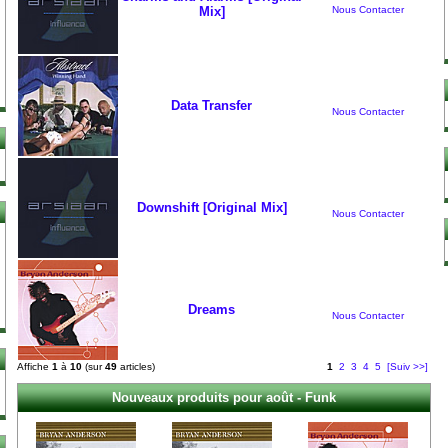
Mix]
Nous Contacter
Data Transfer
Nous Contacter
Downshift [Original Mix]
Nous Contacter
Dreams
Nous Contacter
Affiche
1
à
10
(sur
49
articles)
1
2
3
4
5
[Suiv >>]
Nouveaux produits pour août - Funk