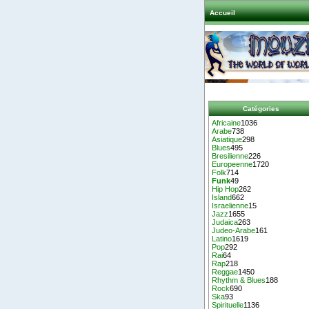
Accueil
Catégories
Africaine
1036
Arabe
738
Asiatique
298
Blues
495
Bresilienne
226
Europeenne
1720
Folk
714
Funk
49
Hip Hop
262
Island
662
Israelienne
15
Jazz
1655
Judaica
263
Judeo-Arabe
161
Latino
1619
Pop
292
Rai
64
Rap
218
Reggae
1450
Rhythm & Blues
188
Rock
690
Ska
93
Spirituelle
1136