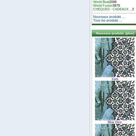
World Beat
2098
World Fusion
3879
CHEQUES - CADEAUX ...
3
Nouveaux produits ...
Tous les produits ...
Nouveaux produits [plus]
Irani
Blue Dive