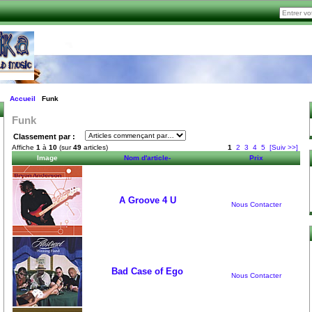
Accueil
Funk
Funk
Classement par :
Affiche
1
à
10
(sur
49
articles)
1
2
3
4
5
[Suiv >>]
Image
Nom d'article-
Prix
A Groove 4 U
Nous Contacter
Bad Case of Ego
Nous Contacter