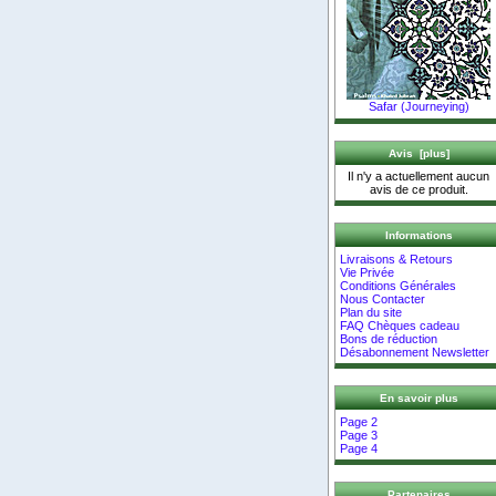
Safar (Journeying)
Avis [plus]
Il n'y a actuellement aucun
avis de ce produit.
Informations
Livraisons & Retours
Vie Privée
Conditions Générales
Nous Contacter
Plan du site
FAQ Chèques cadeau
Bons de réduction
Désabonnement Newsletter
En savoir plus
Page 2
Page 3
Page 4
Partenaires