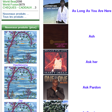
World Beat
2098
World Fusion
3879
CHEQUES - CADEAUX ...
3
As Long As You Are Here
Nouveaux produits ...
Tous les produits ...
Nouveaux produits [plus]
Ash
Ask her
Hashkivenu
Ask Pardon
Jay