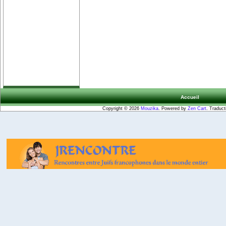
Accueil
Copyright © 2026
Mouzika
. Powered by
Zen Cart
. Traduct