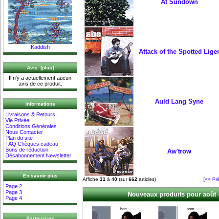
At Sundown
Kaddish
Attack of the Spotted Lige
Avis [plus]
Il n'y a actuellement aucun
avis de ce produit.
Auld Lang Syne
Informations
Livraisons & Retours
Vie Privée
Conditions Générales
Nous Contacter
Plan du site
FAQ Chèques cadeau
Bons de réduction
Aw'trow
Désabonnement Newsletter
En savoir plus
Affiche
31
à
40
(sur
662
articles)
[<< Pr
Page 2
Page 3
Nouveaux produits pour août -
Page 4
Partenaires