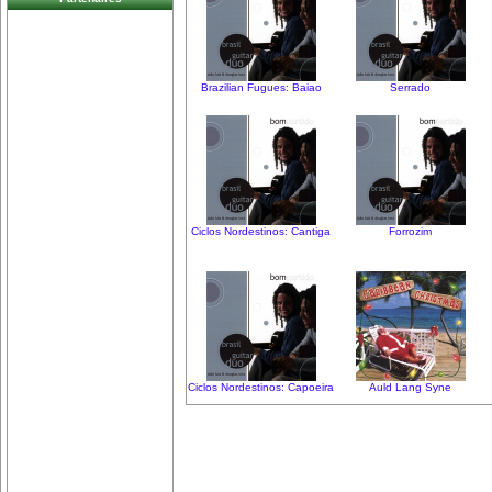
Brazilian Fugues: Baiao
Serrado
Ciclos Nordestinos: Cantiga
Forrozim
Ciclos Nordestinos: Capoeira
Auld Lang Syne