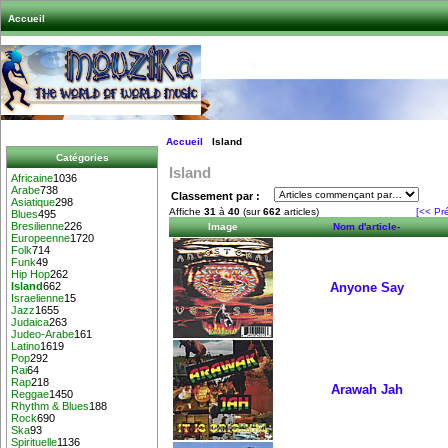
Accueil
Accueil
Island
Catégories
Island
Africaine
1036
Arabe
738
Classement par :
Asiatique
298
Affiche
31
à
40
(sur
662
articles)
[<< Pr
Blues
495
Bresilienne
226
Image
Nom d'article-
Europeenne
1720
Folk
714
Funk
49
Hip Hop
262
Anyone Say
Island
662
Israelienne
15
Jazz
1655
Judaica
263
Judeo-Arabe
161
Latino
1619
Pop
292
Rai
64
Rap
218
Arawah Jah
Reggae
1450
Rhythm & Blues
188
Rock
690
Ska
93
Spirituelle
1136