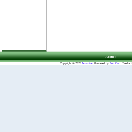
Accueil
Copyright © 2026
Mouzika
. Powered by
Zen Cart
. Traduct