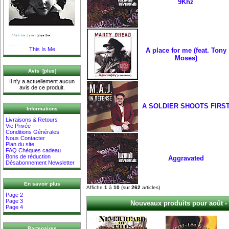
9Khz
This Is Me
A place for me (feat. Tony
Moses)
Avis [plus]
Il n'y a actuellement aucun
avis de ce produit.
A SOLDIER SHOOTS FIRS
Informations
Livraisons & Retours
Vie Privée
Conditions Générales
Nous Contacter
Plan du site
FAQ Chèques cadeau
Bons de réduction
Aggravated
Désabonnement Newsletter
En savoir plus
Affiche
1
à
10
(sur
262
articles)
Page 2
Page 3
Nouveaux produits pour août -
Page 4
Partenaires