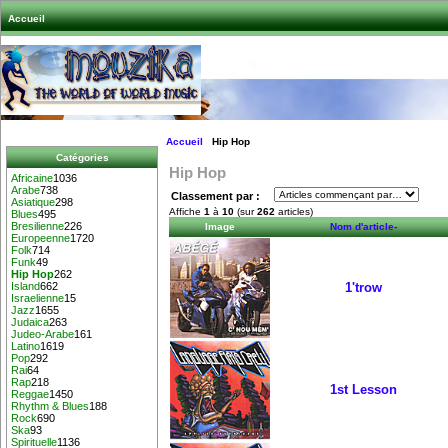
Accueil
Accueil
Hip Hop
Catégories
Hip Hop
Africaine
1036
Arabe
738
Classement par :
Asiatique
298
Affiche
1
à
10
(sur
262
articles)
Blues
495
Bresilienne
226
Image
Nom d'article-
Europeenne
1720
Folk
714
Funk
49
Hip Hop
262
1'trow
Island
662
Israelienne
15
Jazz
1655
Judaica
263
Judeo-Arabe
161
Latino
1619
Pop
292
Rai
64
Rap
218
1st Lesson
Reggae
1450
Rhythm & Blues
188
Rock
690
Ska
93
Spirituelle
1136