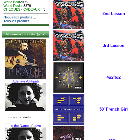
World Beat
2098
World Fusion
3879
CHEQUES - CADEAUX ...
3
2nd Lesson
Nouveaux produits ...
Tous les produits ...
Nouveaux produits [plus]
3rd Lesson
4u2flo2
Adanayi Vokhpuh
50' French Girl
In the Name of Love