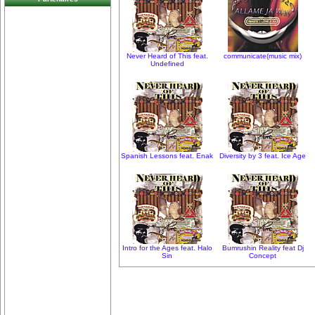
Never Heard of This feat.
communicate(music mix)
Undefined
Spanish Lessons feat. Enak
Diversity by 3 feat. Ice Age
Intro for the Ages feat. Halo
Bumrushin Reality feat Dj
Sin
Concept