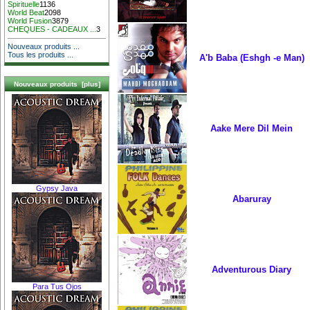
Spirituelle
1136
World Beat
2098
World Fusion
3879
CHEQUES - CADEAUX ...
3
Nouveaux produits ...
Tous les produits ...
A'b Baba (Eshgh -e Man)
Nouveaux produits [plus]
Aake Mere Dil Mein
Gypsy Java
Abaruray
Adventurous Diary
Para Tus Ojos