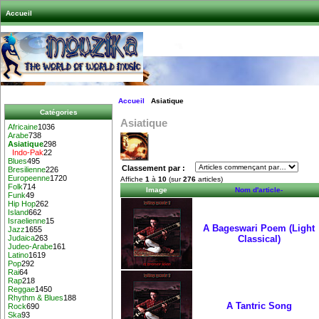
Accueil
Accueil
Asiatique
Catégories
Asiatique
Africaine
1036
Arabe
738
Asiatique
298
Indo-Pak
22
Blues
495
Classement par :
Bresilienne
226
Europeenne
1720
Affiche
1
à
10
(sur
276
articles)
Folk
714
Image
Nom d'article-
Funk
49
Hip Hop
262
Island
662
Israelienne
15
A Bageswari Poem (Light
Jazz
1655
Classical)
Judaica
263
Judeo-Arabe
161
Latino
1619
Pop
292
Rai
64
Rap
218
Reggae
1450
Rhythm & Blues
188
A Tantric Song
Rock
690
Ska
93