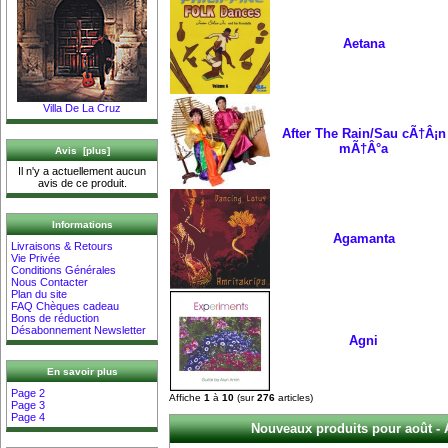
Aetana
Villa De La Cruz
After The Rain/Sau cÃ†Â¡n
mÃ†Â°a
Avis [plus]
Il n'y a actuellement aucun
avis de ce produit.
Informations
Agamanta
Livraisons & Retours
Vie Privée
Conditions Générales
Nous Contacter
Plan du site
FAQ Chèques cadeau
Bons de réduction
Désabonnement Newsletter
Agni
En savoir plus
Page 2
Affiche
1
à
10
(sur
276
articles)
Page 3
Page 4
Nouveaux produits pour août - 