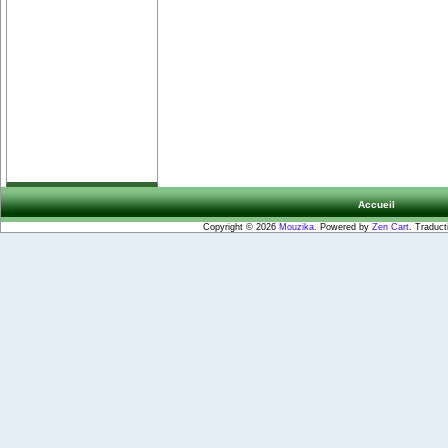
Accueil
Copyright © 2026
Mouzika
. Powered by
Zen Cart
. Traduct