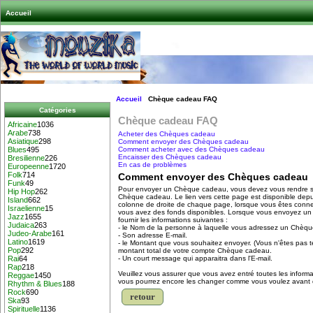
Accueil
Accueil
Chèque cadeau FAQ
Catégories
Chèque cadeau FAQ
Africaine
1036
Arabe
738
Acheter des Chèques cadeau
Asiatique
298
Comment envoyer des Chèques cadeau
Comment acheter avec des Chèques cadeau
Blues
495
Encaisser des Chèques cadeau
Bresilienne
226
En cas de problèmes
Europeenne
1720
Folk
714
Comment envoyer des Chèques cadeau
Funk
49
Pour envoyer un Chèque cadeau, vous devez vous rendre s
Hip Hop
262
Chèque cadeau. Le lien vers cette page est disponible depu
Island
662
colonne de droite de chaque page, lorsque vous êtes conne
Israelienne
15
vous avez des fonds disponibles. Lorsque vous envoyez u
Jazz
1655
fournir les informations suivantes :
Judaica
263
- le Nom de la personne à laquelle vous adressez un Chèq
Judeo-Arabe
161
- Son adresse E-mail.
Latino
1619
- le Montant que vous souhaitez envoyer. (Vous n'êtes pas t
Pop
292
montant total de votre compte Chèque cadeau.
- Un court message qui apparaitra dans l'E-mail.
Rai
64
Rap
218
Veuillez vous assurer que vous avez entré toutes les inform
Reggae
1450
vous pourrez encore les changer comme vous voulez avant q
Rhythm & Blues
188
Rock
690
retour
Ska
93
Spirituelle
1136