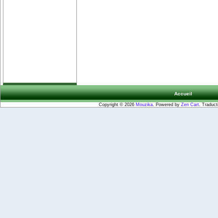
Accueil
Copyright © 2026
Mouzika
. Powered by
Zen Cart
. Traduct